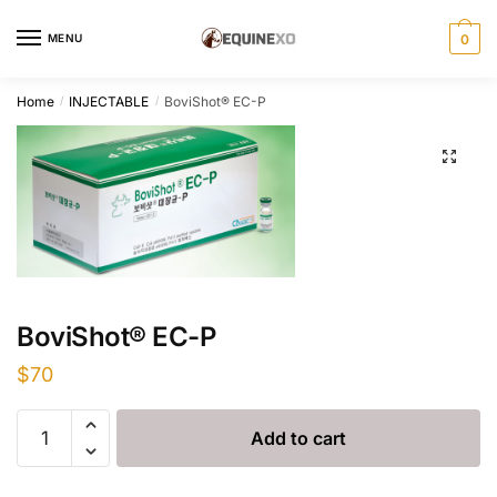
Skip
Skip
to
to
MENU
0
navigation
content
Home
INJECTABLE
BoviShot® EC-P
/
/
BoviShot® EC-P
$
70
BoviShot®
Add to cart
EC-
P