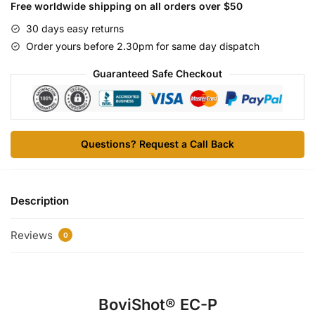
quantity
Free worldwide shipping on all orders over $50
30 days easy returns
Order yours before 2.30pm for same day dispatch
Guaranteed Safe Checkout
Questions? Request a Call Back
Description
Reviews
0
BoviShot® EC-P