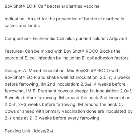
BoviShot® EC-P Calf bacterial diarrhea vaccine
Indication- An aid for the prevention of bacterial diarrhea in
calves and lambs
Composition- Escherichia Coli pilus purified solution Adjuvant
Features- Can be mixed with BoviShot® ROCO Blocks the
source of E. coli infection by including E. coli adhesion factors
Dosage- A. Mixed Inoculation: Mix BoviShot® ROCO with
BoviShot® EC-P and shake well 1st inoculation: 2.0㎖, 6 weeks
before farrowing, IM 2nd inoculation: 2.0㎖, 4 weeks before
farrowing, IM B. Pregnant cows or sheep: 1st inoculation: 2.0㎖,
8 weeks before farrowing, IM around the neck 2nd inoculation:
2.0㎖, 2~3 weeks before farrowing, IM around the neck C.
Cows or sheep with primary vaccination done are inoculated by
2㎖ once at 2~3 weeks before every farrowing
Packing Unit- 1dose/2㎖