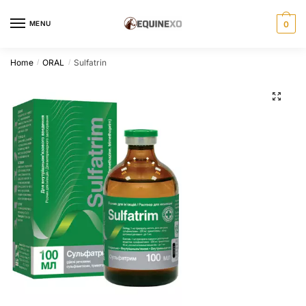
Skip
Skip
to
to
MENU
0
navigation
content
Home
ORAL
Sulfatrin
/
/