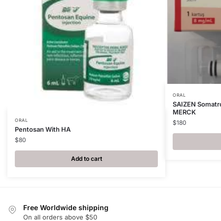
ORAL
SAIZEN Somatro
MERCK
ORAL
$
180
Pentosan With HA
$
80
Add to cart
Free Worldwide shipping
On all orders above $50