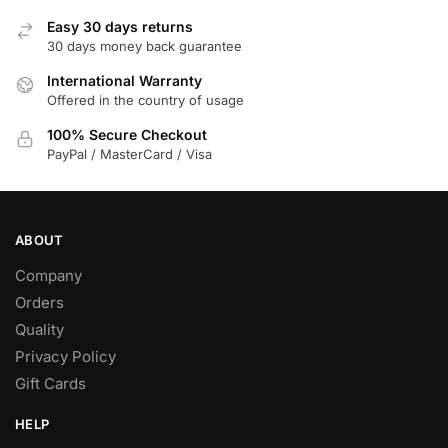
Easy 30 days returns
30 days money back guarantee
International Warranty
Offered in the country of usage
100% Secure Checkout
PayPal / MasterCard / Visa
ABOUT
Company
Orders
Quality
Privacy Policy
Gift Cards
HELP